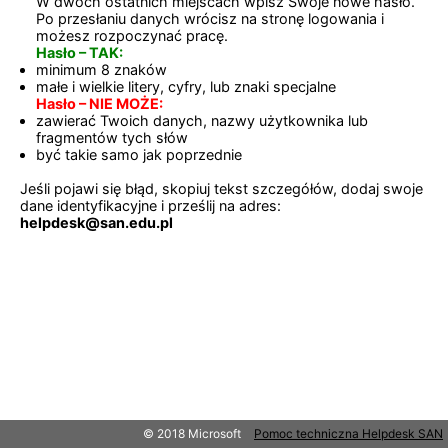
W dwóch ostatnich miejscach wpisz Swoje nowe hasło.
Po przesłaniu danych wrócisz na stronę logowania i
możesz rozpoczynać pracę.
Hasło – TAK:
minimum 8 znaków
małe i wielkie litery, cyfry, lub znaki specjalne
Hasło – NIE MOŻE:
zawierać Twoich danych, nazwy użytkownika lub
fragmentów tych słów
być takie samo jak poprzednie
Jeśli pojawi się błąd, skopiuj tekst szczegółów, dodaj swoje
dane identyfikacyjne i prześlij na adres:
helpdesk@san.edu.pl
© 2018 Microsoft
Pomoc techniczna Helpdesk SAN