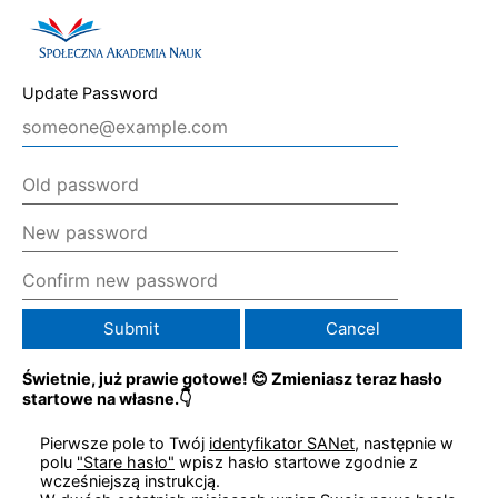
Update Password
Świetnie, już prawie gotowe! 😊 Zmieniasz teraz hasło
startowe na własne.👇
Pierwsze pole to Twój
identyfikator SANet
, następnie w
polu
"Stare hasło"
wpisz hasło startowe zgodnie z
wcześniejszą instrukcją.