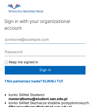
Sign in with your organizational
account
Keep me signed in
Sign in
❗ Nie pamiętasz hasła? KLIKNIJ TU❗
konto SANet Studenci:
numeralbumu@student.san.edu.pl
konto SANet Słuchacze studiów podyplomowych:
SPnumeralbumu@student.san.edu.pl