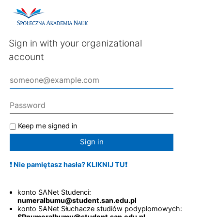
Sign in with your organizational
account
Keep me signed in
Sign in
❗ Nie pamiętasz hasła? KLIKNIJ TU❗
konto SANet Studenci:
numeralbumu@student.san.edu.pl
konto SANet Słuchacze studiów podyplomowych:
SPnumeralbumu@student.san.edu.pl