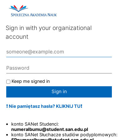
Sign in with your organizational
account
Keep me signed in
Sign in
❗ Nie pamiętasz hasła? KLIKNIJ TU❗
konto SANet Studenci:
numeralbumu@student.san.edu.pl
konto SANet Słuchacze studiów podyplomowych:
SPnumeralbumu@student.san.edu.pl