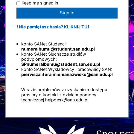
Keep me signed in
Sign in
❗ Nie pamiętasz hasła? KLIKNIJ TU❗
konto SANet Studenci:
numeralbumu@student.san.edu.pl
konto SANet Słuchacze studiów
podyplomowych:
SPnumeralbumu@student.san.edu.pl
konto SANet Wykładowcy i pracownicy SAN:
pierwszaliteraimienianazwisko@san.edu.pl
W razie problemów z uzyskaniem dostępu
prosimy o kontakt z działem pomocy
technicznej helpdesk@san.edu.pl