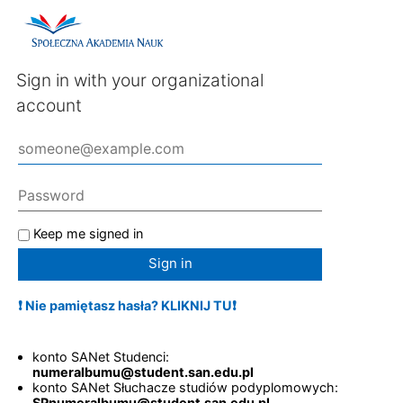
Sign in with your organizational
account
Keep me signed in
Sign in
❗ Nie pamiętasz hasła? KLIKNIJ TU❗
konto SANet Studenci:
numeralbumu@student.san.edu.pl
konto SANet Słuchacze studiów podyplomowych:
SPnumeralbumu@student.san.edu.pl