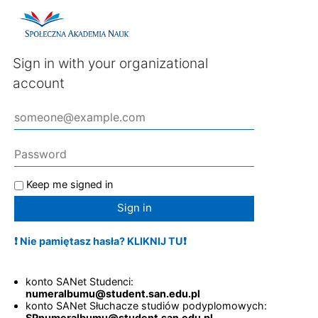
Sign in with your organizational
account
Keep me signed in
Sign in
❗ Nie pamiętasz hasła? KLIKNIJ TU❗
konto SANet Studenci:
numeralbumu@student.san.edu.pl
konto SANet Słuchacze studiów podyplomowych:
SPnumeralbumu@student.san.edu.pl